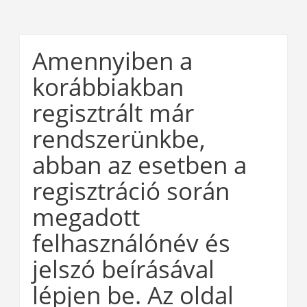
Tovább
Amennyiben a
a
fő
korábbiakban
tartalomhoz
regisztrált már
rendszerünkbe,
abban az esetben a
regisztráció során
megadott
felhasználónév és
jelszó beírásával
lépjen be. Az oldal